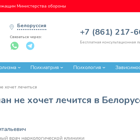
ужащим Министерства обороны
Белоруссия
+7 (861) 217-
Связаться через:
Бесплатная консультационная л
олизма
Психиатрия
Психология
Зависимо
не хочет лечиться
ан не хочет лечится в Белору
итальевич
вный врач наркологической клиники