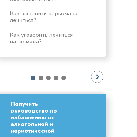
Как заставить наркомана
лечиться?
Как уговорить лечиться
наркомана?
next
1
2
3
4
5
Получить
руководство по
избавлению от
алкогольной и
наркотической