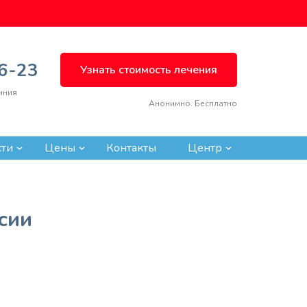
66-23
Узнать стоимость лечения
иния
Анонимно. Бесплатно
сти
Цены
Контакты
Центр
ВЫЗВАТЬ ВРАЧА
ссии