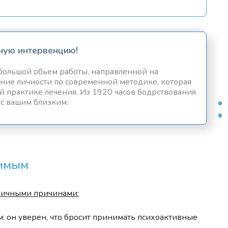
ную интервенцию!
большой обьем работы, направленной на
ение личности по современной методике, которая
й практике лечения. Из 1920 часов бодрствования
 с вашим близким.
симым
зличными причинами:
: он уверен, что бросит принимать психоактивные