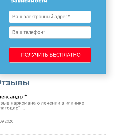
зависимости
Отзывы
лександр *
зыв наркомана о лечении в клинике
лагодар" ...
09.2020